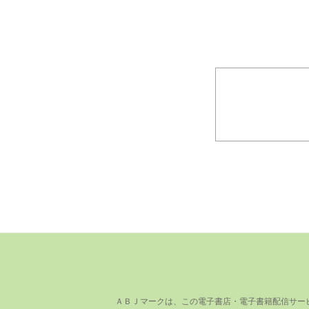
ＡＢＪマークは、この電⼦書店・電⼦書籍配信サー