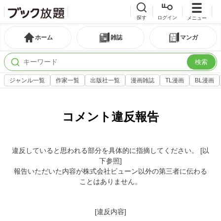
探す
ログイン
メニュー
ホーム
雑誌
マンガ
検索
ジャンル一覧
作家一覧
出版社一覧
漫画雑誌
TL漫画
BL漫画
コメント違反報告
違反していると思われる部分を具体的に指摘してください。 [以
下参照]
報告いただいた内容が株式会社ビューン以外の第三者に伝わる
ことはありません。
[違反内容]