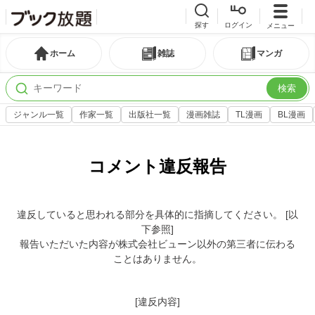
探す
ログイン
メニュー
ホーム
雑誌
マンガ
検索
ジャンル一覧
作家一覧
出版社一覧
漫画雑誌
TL漫画
BL漫画
コメント違反報告
違反していると思われる部分を具体的に指摘してください。 [以
下参照]
報告いただいた内容が株式会社ビューン以外の第三者に伝わる
ことはありません。
[違反内容]