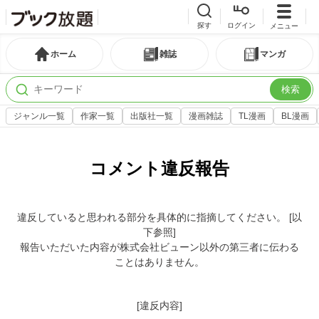
探す
ログイン
メニュー
ホーム
雑誌
マンガ
検索
ジャンル一覧
作家一覧
出版社一覧
漫画雑誌
TL漫画
BL漫画
コメント違反報告
違反していると思われる部分を具体的に指摘してください。 [以
下参照]
報告いただいた内容が株式会社ビューン以外の第三者に伝わる
ことはありません。
[違反内容]