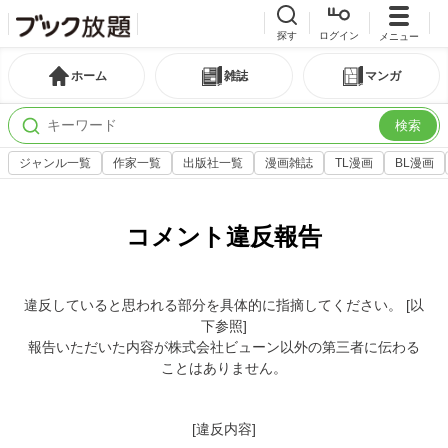
探す
ログイン
メニュー
ホーム
雑誌
マンガ
検索
ジャンル一覧
作家一覧
出版社一覧
漫画雑誌
TL漫画
BL漫画
コメント違反報告
違反していると思われる部分を具体的に指摘してください。 [以
下参照]
報告いただいた内容が株式会社ビューン以外の第三者に伝わる
ことはありません。
[違反内容]