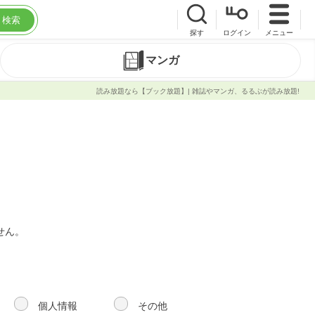
検索
探す
ログイン
メニュー
マンガ
読み放題なら【ブック放題】| 雑誌やマンガ、るるぶが読み放題!
せん。
個人情報
その他