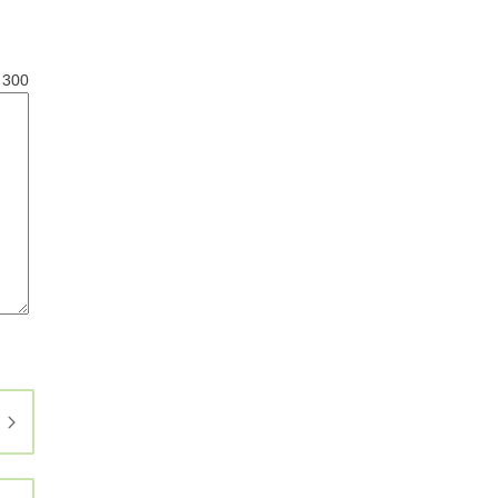
と
300