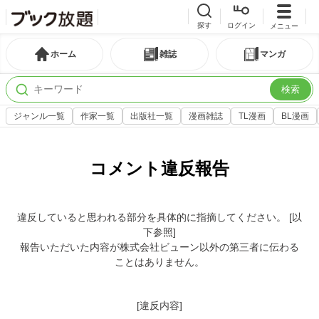
探す
ログイン
メニュー
ホーム
雑誌
マンガ
検索
ジャンル一覧
作家一覧
出版社一覧
漫画雑誌
TL漫画
BL漫画
コメント違反報告
違反していると思われる部分を具体的に指摘してください。 [以
下参照]
報告いただいた内容が株式会社ビューン以外の第三者に伝わる
ことはありません。
[違反内容]