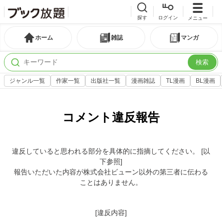
探す
ログイン
メニュー
ホーム
雑誌
マンガ
検索
ジャンル一覧
作家一覧
出版社一覧
漫画雑誌
TL漫画
BL漫画
コメント違反報告
違反していると思われる部分を具体的に指摘してください。 [以
下参照]
報告いただいた内容が株式会社ビューン以外の第三者に伝わる
ことはありません。
[違反内容]