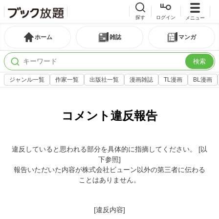
探す
ログイン
メニュー
ホーム
雑誌
マンガ
検索
ジャンル一覧
作家一覧
出版社一覧
漫画雑誌
TL漫画
BL漫画
コメント違反報告
違反していると思われる部分を具体的に指摘してください。 [以
下参照]
報告いただいた内容が株式会社ビューン以外の第三者に伝わる
ことはありません。
[違反内容]