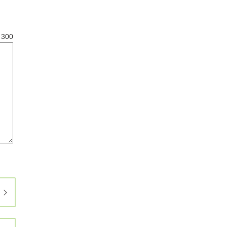
と
300