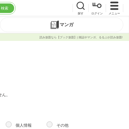
検索
探す
ログイン
メニュー
マンガ
読み放題なら【ブック放題】| 雑誌やマンガ、るるぶが読み放題!
せん。
個人情報
その他