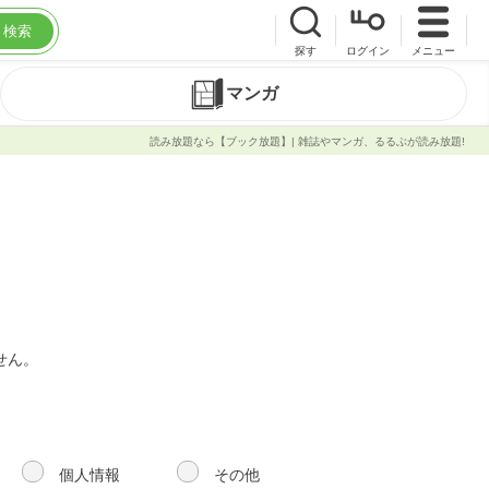
検索
探す
ログイン
メニュー
マンガ
読み放題なら【ブック放題】| 雑誌やマンガ、るるぶが読み放題!
せん。
個人情報
その他