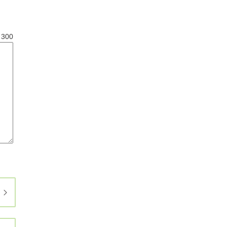
と
300