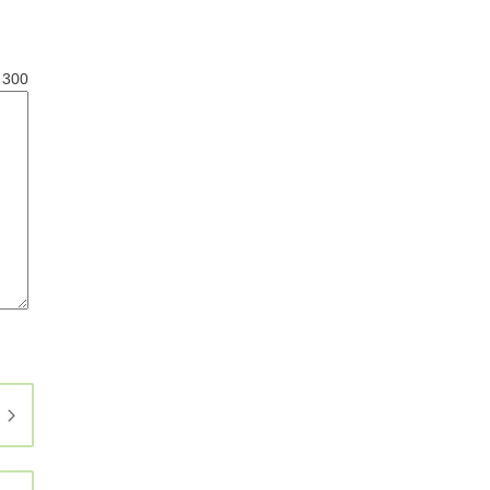
と
300