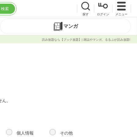
検索
探す
ログイン
メニュー
マンガ
読み放題なら【ブック放題】| 雑誌やマンガ、るるぶが読み放題!
せん。
個人情報
その他