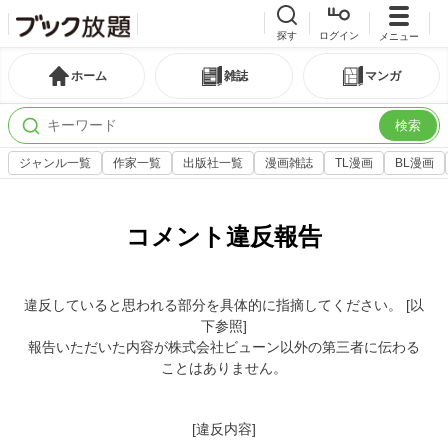
探す
ログイン
メニュー
ホーム
雑誌
マンガ
検索
ジャンル一覧
作家一覧
出版社一覧
漫画雑誌
TL漫画
BL漫画
コメント違反報告
違反していると思われる部分を具体的に指摘してください。 [以
下参照]
報告いただいた内容が株式会社ビューン以外の第三者に伝わる
ことはありません。
[違反内容]