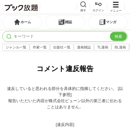
探す
ログイン
メニュー
ホーム
雑誌
マンガ
検索
ジャンル一覧
作家一覧
出版社一覧
漫画雑誌
TL漫画
BL漫画
コメント違反報告
違反していると思われる部分を具体的に指摘してください。 [以
下参照]
報告いただいた内容が株式会社ビューン以外の第三者に伝わる
ことはありません。
[違反内容]