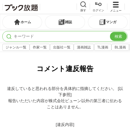
探す
ログイン
メニュー
ホーム
雑誌
マンガ
検索
ジャンル一覧
作家一覧
出版社一覧
漫画雑誌
TL漫画
BL漫画
コメント違反報告
違反していると思われる部分を具体的に指摘してください。 [以
下参照]
報告いただいた内容が株式会社ビューン以外の第三者に伝わる
ことはありません。
[違反内容]