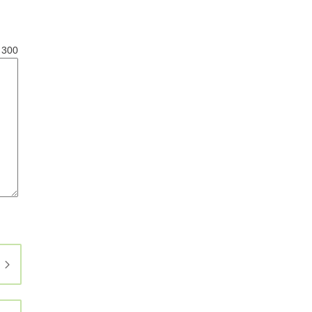
と
300