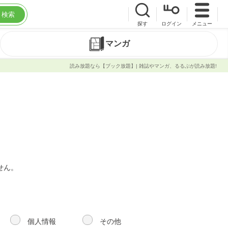
検索
探す
ログイン
メニュー
マンガ
読み放題なら【ブック放題】| 雑誌やマンガ、るるぶが読み放題!
せん。
個人情報
その他