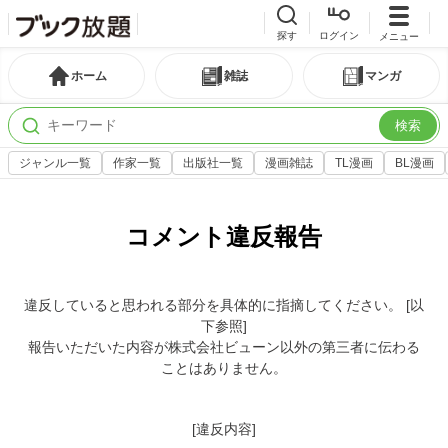
探す
ログイン
メニュー
ホーム
雑誌
マンガ
検索
ジャンル一覧
作家一覧
出版社一覧
漫画雑誌
TL漫画
BL漫画
コメント違反報告
違反していると思われる部分を具体的に指摘してください。 [以
下参照]
報告いただいた内容が株式会社ビューン以外の第三者に伝わる
ことはありません。
[違反内容]