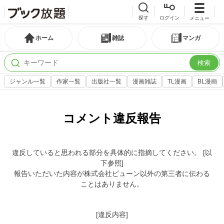
探す
ログイン
メニュー
ホーム
雑誌
マンガ
検索
ジャンル一覧
作家一覧
出版社一覧
漫画雑誌
TL漫画
BL漫画
コメント違反報告
違反していると思われる部分を具体的に指摘してください。 [以
下参照]
報告いただいた内容が株式会社ビューン以外の第三者に伝わる
ことはありません。
[違反内容]