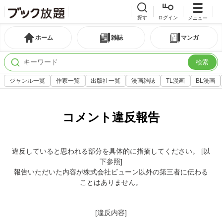
探す
ログイン
メニュー
ホーム
雑誌
マンガ
検索
ジャンル一覧
作家一覧
出版社一覧
漫画雑誌
TL漫画
BL漫画
コメント違反報告
違反していると思われる部分を具体的に指摘してください。 [以
下参照]
報告いただいた内容が株式会社ビューン以外の第三者に伝わる
ことはありません。
[違反内容]