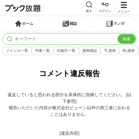
探す
ログイン
メニュー
ホーム
雑誌
マンガ
検索
ジャンル一覧
作家一覧
出版社一覧
漫画雑誌
TL漫画
BL漫画
コメント違反報告
違反していると思われる部分を具体的に指摘してください。 [以
下参照]
報告いただいた内容が株式会社ビューン以外の第三者に伝わる
ことはありません。
[違反内容]