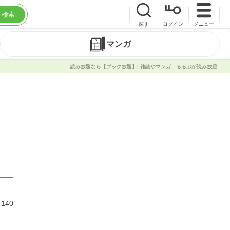
検索
探す
ログイン
メニュー
マンガ
読み放題なら【ブック放題】| 雑誌やマンガ、るるぶが読み放題!
と
140