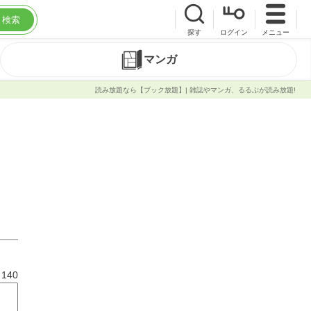
検索
探す
ログイン
メニュー
マンガ
読み放題なら【ブック放題】| 雑誌やマンガ、るるぶが読み放題!
と
140