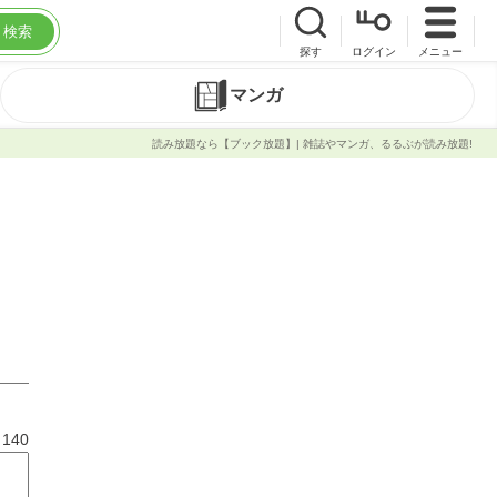
検索
探す
ログイン
メニュー
マンガ
読み放題なら【ブック放題】| 雑誌やマンガ、るるぶが読み放題!
と
140