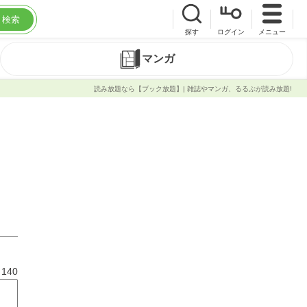
検索
探す
ログイン
メニュー
マンガ
読み放題なら【ブック放題】| 雑誌やマンガ、るるぶが読み放題!
と
140