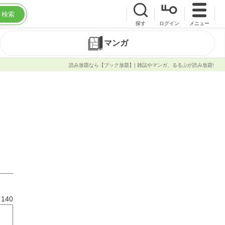
検索
探す
ログイン
メニュー
マンガ
読み放題なら【ブック放題】| 雑誌やマンガ、るるぶが読み放題!
と
140