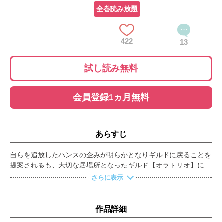
全巻読み放題
422
13
試し読み無料
会員登録1ヵ月無料
あらすじ
自らを追放したハンスの企みが明らかとなりギルドに戻ることを
提案されるも、大切な居場所となったギルド【オラトリオ】にと
どまることを決意したラベル。ついに合流を果たした【オールグ
さらに表示
ランド】のギルドマスター・カインから、ラベルたちは新たな依
頼、商業都市サイフォンの「開港式の警備」を受けることに。複
数のギルドが警備する式典となったが、闇の組織“黒い市場（ブ
作品詳細
ラックマーケット）”が突如襲撃を開始する。混乱する式典会場