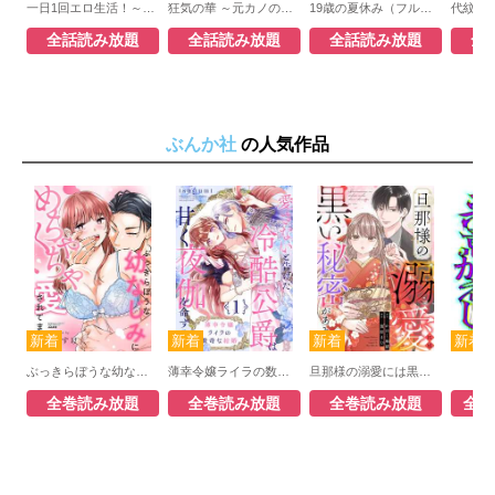
一日1回エロ生活！～俺の理性が負けるとき～
狂気の華 ～元カノの誘惑～
19歳の夏休み（フルカラー）【全年齢版】
全話読み放題
全話読み放題
全話読み放題
全
ぶんか社
の人気作品
ぶっきらぼうな幼なじみにめちゃくちゃ愛されてました
薄幸令嬢ライラの数奇な結婚 愛さないと告げた冷酷公爵は甘く夜伽を命ずる
旦那様の溺愛には黒い秘密がある
悪
全巻読み放題
全巻読み放題
全巻読み放題
全巻