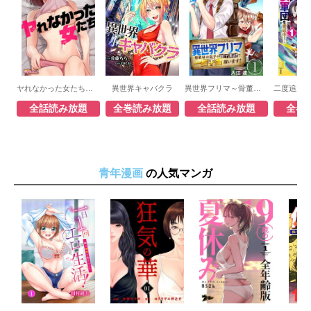
ヤれなかった女たち（フルカラー）
異世界キャバクラ
異世界フリマ～骨董屋の息子が捨て素材で一攫千金狙います！～
全話読み放題
全巻読み放題
全話読み放題
全巻
青年漫画
の人気マンガ