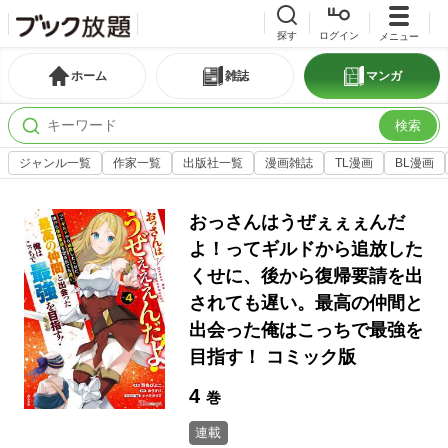
探す
ログイン
メニュー
ホーム
雑誌
マンガ
検索
ジャンル一覧
作家一覧
出版社一覧
漫画雑誌
TL漫画
BL漫画
おっさんはうぜぇぇぇんだ
よ！ってギルドから追放した
くせに、後から復帰要請を出
されても遅い。最高の仲間と
出会った俺はこっちで最強を
目指す！ コミック版
4
巻
連載