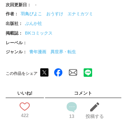
でラベルたちは生き残れるのか――!?
次回更新日
-
作者
羽鳥ぴよこ
おうすけ
エナミカツミ
出版社
ぶんか社
掲載誌
BKコミックス
レーベル
ジャンル
青年漫画
異世界・転生
この作品をシェア
いいね!
コメント
422
13
投稿する