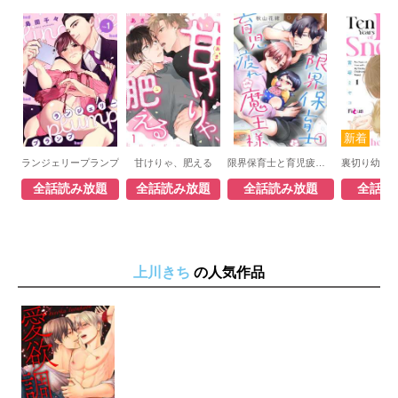
ランジェリープランプ
甘けりゃ、肥える
限界保育士と育児疲れの魔王様
全話読み放題
全話読み放題
全話読み放題
全話読
上川きち
の人気作品