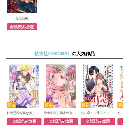
愛欲調教
全話読み放題
秋水社ORIGINAL
の人気作品
転生悪役令嬢は推しと離婚したくない 旦那様は夫婦再構築のため毎夜Hをご所望です
絶頂中出し萌木の宿～一緒にイって厄祓い！
パリ恋！～勢いで一線を越えたダサ眼鏡、京都の御曹司だなんて聞いてません！
全話読み放題
全話読み放題
全話読み放題
全