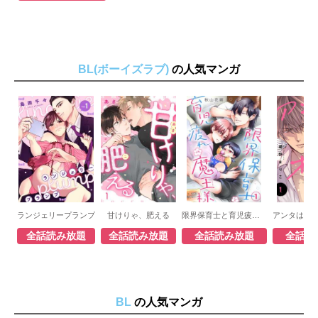
BL(ボーイズラブ)
の人気マンガ
ランジェリープランプ
甘けりゃ、肥える
限界保育士と育児疲れの魔王様
全話読み放題
全話読み放題
全話読み放題
全話読
BL
の人気マンガ