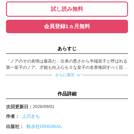
試し読み無料
会員登録1ヵ月無料
あらすじ
「ノアのその表情は最高だ」出来の悪さから半端皇子と呼ばれる
第一皇子のノア。才能も向上心も０な皇子の名誉挽回すべく臣下
が補佐に抜擢したのは、宰相の息子にして幼馴染のランスロット
さらに表示
だった。ランスロットは魔法も剣技も得意で補佐として申し分な
いが、ノアとしては一番避けたい事態で!?というのもランスロッ
トはノアにだけ意地悪で昔から何度も泣かされた記憶があるが、
作品詳細
いざ業務が始まると意外と普通。違う学校に通った6年間で改心
したと納得していたが、とある任務先のハプニングで恐怖のあま
次回更新日
2026/09/01
り失禁してしまう。するとその様子をランスロットが興奮と恍惚
作者
上川きち
の表情を浮かべて見ていて…？これじゃ改心どころか昔より悪化
してる――!!?
出版社
秋水社ORIGINAL