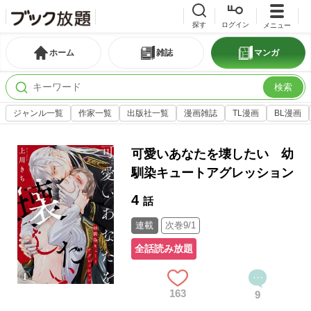
探す
ログイン
メニュー
ホーム
雑誌
マンガ
検索
ジャンル一覧
作家一覧
出版社一覧
漫画雑誌
TL漫画
BL漫画
可愛いあなたを壊したい 幼
馴染キュートアグレッション
4
話
連載
次巻9/1
全話読み放題
163
9