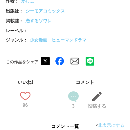
作者
かしこ
出版社
シーモアコミックス
掲載誌
恋するソワレ
レーベル
ジャンル
少女漫画
ヒューマンドラマ
この作品をシェア
いいね!
コメント
96
3
投稿する
非表示にする
コメント一覧