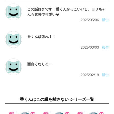
この話好きです！番くんかっこいいし、ヨリちゃ
2025/05/06
報告
2025/03/03
報告
2025/02/19
報告
番くんはこの縁を離さない シリーズ一覧