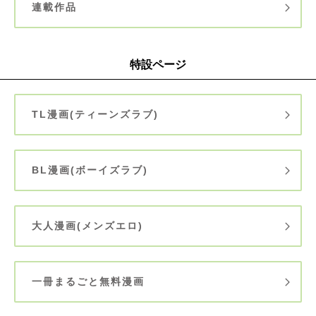
連載作品
特設ページ
TL漫画(ティーンズラブ)
BL漫画(ボーイズラブ)
大人漫画(メンズエロ)
一冊まるごと無料漫画