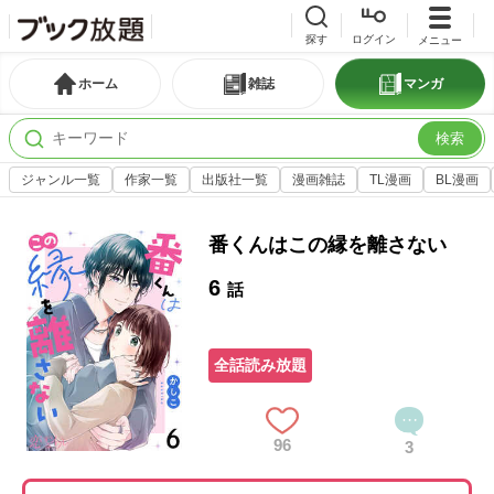
探す
ログイン
メニュー
ホーム
雑誌
マンガ
検索
ジャンル一覧
作家一覧
出版社一覧
漫画雑誌
TL漫画
BL漫画
番くんはこの縁を離さない
6
話
全話読み放題
96
3