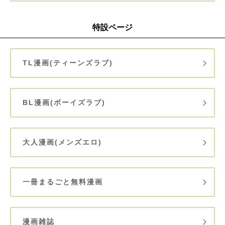
特設ページ
TL漫画(ティーンズラブ)
BL漫画(ボーイズラブ)
大人漫画(メンズエロ)
一冊まるごと無料漫画
漫画雑誌