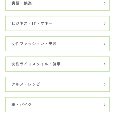
実話・娯楽
ビジネス・IT・マネー
女性ファッション・美容
女性ライフスタイル・健康
グルメ・レシピ
車・バイク