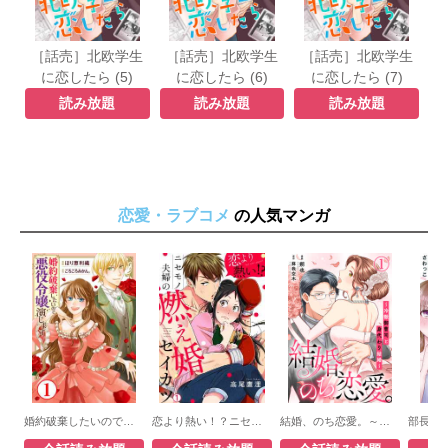
［話売］北欧学生
［話売］北欧学生
［話売］北欧学生
に恋したら (5)
に恋したら (6)
に恋したら (7)
読み放題
読み放題
読み放題
恋愛・ラブコメ
の人気マンガ
婚約破棄したいので悪役令嬢演じます
恋より熱い！？ニセモノ夫婦の燃え婚セイカツ
結婚、のち恋愛。～冷徹御曹司と身代わり結婚～