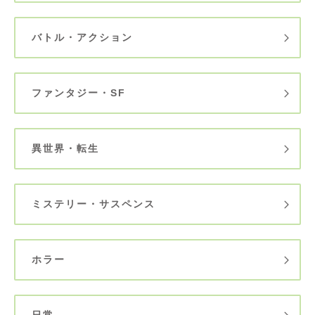
バトル・アクション
ファンタジー・SF
異世界・転生
ミステリー・サスペンス
ホラー