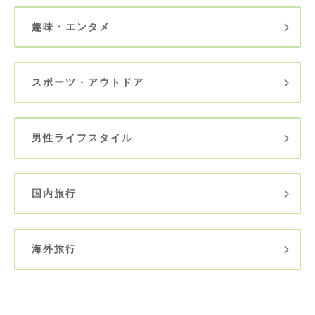
趣味・エンタメ
スポーツ・アウトドア
男性ライフスタイル
国内旅行
海外旅行