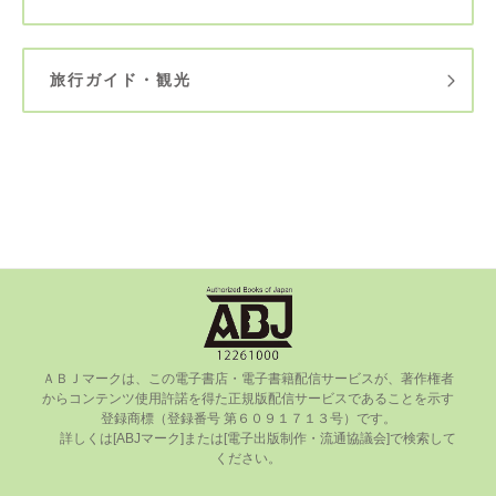
旅行ガイド・観光
ＡＢＪマークは、この電⼦書店・電⼦書籍配信サービスが、著作権者
からコンテンツ使⽤許諾を得た正規版配信サービスであることを⽰す
登録商標（登録番号 第６０９１７１３号）です。

      詳しくは[ABJマーク]または[電⼦出版制作・流通協議会]で検索して
ください。
