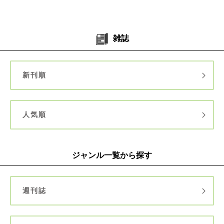
雑誌
新刊順
人気順
ジャンル一覧から探す
週刊誌