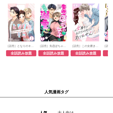
［話売］となりのキミ～モグラ女は太陽の夢を見るか～
［話売］失恋ぽちゃ女子はマッチョなトレーナーに溺愛される!?
［話売］この女磨きはあなたのためではありません
全話読み放題
全話読み放題
全話読み放題
全
人気漫画タグ
人気
大人向け