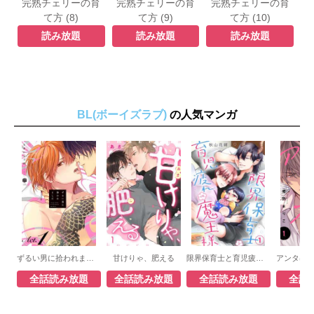
完熟チェリーの育
完熟チェリーの育
完熟チェリーの育
て方 (8)
て方 (9)
て方 (10)
読み放題
読み放題
読み放題
BL(ボーイズラブ)
の人気マンガ
ずるい男に拾われました
甘けりゃ、肥える
限界保育士と育児疲れの魔王様
全話読み放題
全話読み放題
全話読み放題
全話