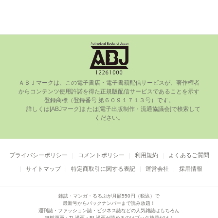
ＡＢＪマークは、この電⼦書店・電⼦書籍配信サービスが、著作権者
からコンテンツ使⽤許諾を得た正規版配信サービスであることを⽰す
登録商標（登録番号 第６０９１７１３号）です。

      詳しくは[ABJマーク]または[電⼦出版制作・流通協議会]で検索して
ください。

プライバシーポリシー
コメントポリシー
利用規約
よくあるご質問
サイトマップ
特定商取引に関する表記
運営会社
採用情報
雑誌・マンガ・るるぶが月額550円（税込）で
最新号からバックナンバーまで読み放題！
週刊誌・ファッション誌・ビジネス誌などの人気雑誌はもちろん
無料漫画・TL漫画・BL漫画が読めるのはブック放題だけ！