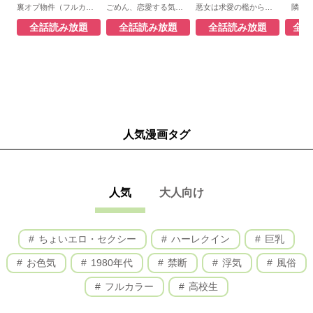
裏オプ物件（フルカラー）
ごめん、恋愛する気はない（フルカラー）
悪女は求愛の檻から逃げ出したい（フルカラー）
隣の
全話読み放題
全話読み放題
全話読み放題
全話
人気漫画タグ
人気
大人向け
ちょいエロ・セクシー
ハーレクイン
巨乳
お色気
1980年代
禁断
浮気
風俗
フルカラー
高校生