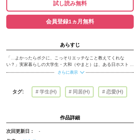
試し読み無料
会員登録1ヵ月無料
あらすじ
「…よかったらボクに、こっそりエッチなこと教えてくれな
い？」実家暮らしの大学生・大和（やまと）は、ある日ホストフ
ァミリーとして留学生のスミスを受け入れることに。一目見たと
さらに表示
きからドタイプで内心ドキドキな大和は、風呂場で偶然スミスの
裸を見てしまう。我慢できずに自慰していたら、あろうことか本
人にバレてしまい…！？ところが、焦る大和とは裏腹にスミスは
学生(H)
同居(H)
恋愛(H)
タグ:
興味津々！どうやらスミスの国は性の規制が厳しくて、こん
な“気持ちいい”やり方を知らないらしい。母国ではタブーなアレ
コレを教えてほしいとせがまれて！？体温を感じるハグも、キス
も、触り合いも、その先も―…。一つ屋根の下、二人っきりでイ
作品詳細
ケナイ文化を初体験！【フィカス】
次回更新日
-