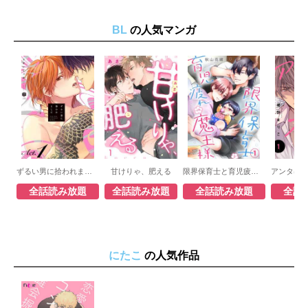
BL
の人気マンガ
ずるい男に拾われました
甘けりゃ、肥える
限界保育士と育児疲れの魔王様
全話読み放題
全話読み放題
全話読み放題
全話
にたこ
の人気作品