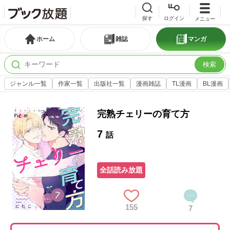
探す
ログイン
メニュー
ホーム
雑誌
マンガ
検索
ジャンル一覧
作家一覧
出版社一覧
漫画雑誌
TL漫画
BL漫画
完熟チェリーの育て方
7
話
全話読み放題
155
7