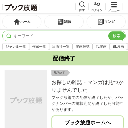
探す
ログイン
メニュー
ホーム
雑誌
マンガ
検索
ジャンル一覧
作家一覧
出版社一覧
漫画雑誌
TL漫画
BL漫画
配信終了
配信終了
お探しの雑誌・マンガは見つか
りませんでした
ブック放題での配信が終了したか、バッ
クナンバーの掲載期間が終了した可能性
があります。
ブック放題ホームへ