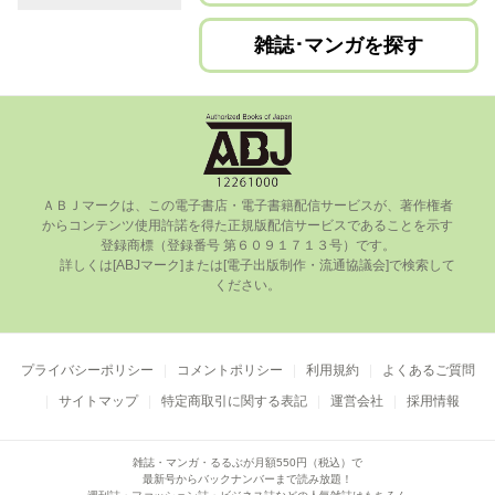
雑誌･マンガを探す
ＡＢＪマークは、この電⼦書店・電⼦書籍配信サービスが、著作権者
からコンテンツ使⽤許諾を得た正規版配信サービスであることを⽰す
登録商標（登録番号 第６０９１７１３号）です。

      詳しくは[ABJマーク]または[電⼦出版制作・流通協議会]で検索して
ください。

プライバシーポリシー
コメントポリシー
利用規約
よくあるご質問
サイトマップ
特定商取引に関する表記
運営会社
採用情報
雑誌・マンガ・るるぶが月額550円（税込）で
最新号からバックナンバーまで読み放題！