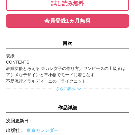
試し読み無料
会員登録1ヵ月無料
目次
表紙
CONTENTS
表紙女優と考える 東カレ女子の作り方／ワンピースの上級者は
アシメなデザインと革小物でモードに着こなす
不易流行／ラルディーニの「ライクニット」
TOKYO RESTAURANT NEWS
さらに表示
予約が殺到する店。
次の予約を必ずや入れて帰る、東京屈指の人気店はここだ！①～
⑤
作品詳細
誰もが予約を渇望するシャトーブリアン尽くしの一軒がある
予約が殺到する店は「美女率が高い」って本当ですか？／池田瑛
次回更新日
-
紗（乃木坂46）
出版社
東京カレンダー
次の予約を必ずや入れて帰る、東京屈指の人気店はここだ！⑥～