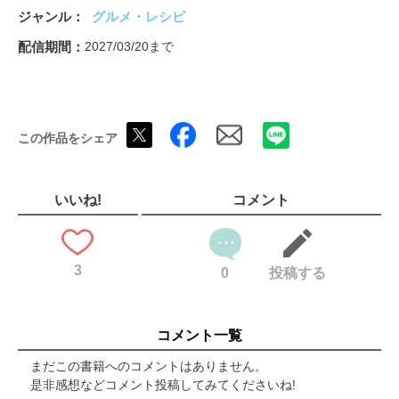
⑨
ジャンル
グルメ・レシピ
予約が殺到中の13軒のリザーブ方法、一挙紹介！
「未来の予約殺到店」をすべからく押さえる大人たちの愉悦。／
配信期間
2027/03/20まで
生見愛瑠
あの食通たちも注目する「未来の予約殺到店」はこの4軒でした
予約殺到店を愛する大人たちのSTORY 第一夜 スタンプラリー
の男
この作品をシェア
数珠繋ぎで予約を入れたくなる話題の紹介制を知っているか？
次の予約を必ずや入れて帰る、東京屈指の人気店はここだ！⑩～
⑬
予約殺到店を愛する大人たちのSTORY 第二夜 キャンセル待ち
いいね!
コメント
の女
バンケットからスイートへ。躍動する男たちの大人な宴。／
MAZZEL
3
SPECIAL TALK／BABEL LABEL 代表取締役社長 山田久人
0
投稿する
HOTEL Impressions／THE AOYAMA GRAND HOTEL
ほろ酔いシネマ／『オーシャンズ8』
Tokyo“Delicious”Information
コメント一覧
Next Issue
裏表紙
まだこの書籍へのコメントはありません。
是非感想などコメント投稿してみてくださいね!