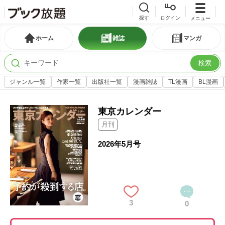
探す
ログイン
メニュー
ホーム
雑誌
マンガ
検索
ジャンル一覧
作家一覧
出版社一覧
漫画雑誌
TL漫画
BL漫画
東京カレンダー
月刊
2026年5月号
3
0