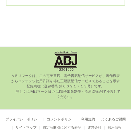
ＡＢＪマークは、この電⼦書店・電⼦書籍配信サービスが、著作権者
からコンテンツ使⽤許諾を得た正規版配信サービスであることを⽰す
登録商標（登録番号 第６０９１７１３号）です。

      詳しくは[ABJマーク]または[電⼦出版制作・流通協議会]で検索して
ください。

プライバシーポリシー
コメントポリシー
利用規約
よくあるご質問
サイトマップ
特定商取引に関する表記
運営会社
採用情報