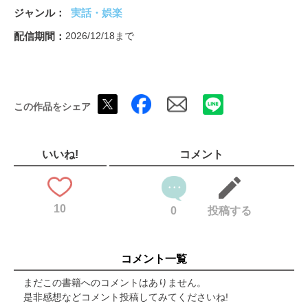
呪術敗戦～負けの美学～
ジャンル
実話・娯楽
しゅんく堂「パチ即是喰」
Teamガンバイク「新台なら任せなさい」
配信期間
2026/12/18まで
内藤沙季グラビア
NEW MACHINE
成田ゆうこ「パチンコ必勝ガイドライター列伝」
プロトーク
この作品をシェア
ゲッツ板谷＆グレート巨砲「パチバカ天国と地獄」
必勝ライン
シークエンスジャーナル
なおきっくす★「なおき★ポリスのパチンコ徹底捜査!」
いいね!
コメント
森本レオ子「艶色ダイアリー」
コーキー＆ヤッシー「マンパチseason3」
貴方野チェロス「おまえとヤバイ台」
10
栄華「旅がたり」
0
投稿する
BIG PRESENT
未確認情報局
岡田ちほ「リアルガチの日常」
コメント一覧
まだこの書籍へのコメントはありません。
是非感想などコメント投稿してみてくださいね!