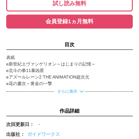
試し読み無料
会員登録1ヵ月無料
目次
表紙
e新世紀エヴァンゲリオン～はじまりの記憶～
e北斗の拳11暴凶星
eアズールレーン2 THE ANIMATION超次元
e花の慶次～黄金の一撃
P沖ドキ!ドキドキ弾丸ツアー
さらに表示
ゼットン大木27年の軌跡 確変天国LAST GIGS
みさみさ「日本全国パチンコ便り」
トラマツ「今、リアルに勝てる台」
作品詳細
安田一彦「つぶれてたまるか！」
ムム見間違い「ムム NEWS」
次回更新日
-
モデル・オノ「白鯨日記」
出版社
ガイドワークス
レイリー「ケ・セラ・セラ～明日は明日の風が吹く～」