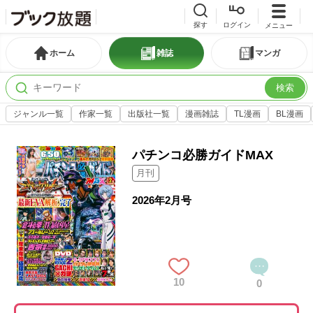
探す
ログイン
メニュー
ホーム
雑誌
マンガ
検索
ジャンル一覧
作家一覧
出版社一覧
漫画雑誌
TL漫画
BL漫画
パチンコ必勝ガイドMAX
月刊
2026年2月号
10
0