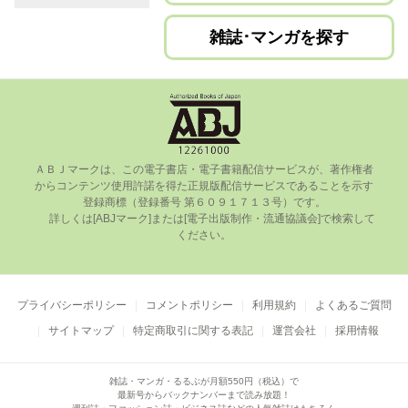
雑誌･マンガを探す
ＡＢＪマークは、この電⼦書店・電⼦書籍配信サービスが、著作権者
からコンテンツ使⽤許諾を得た正規版配信サービスであることを⽰す
登録商標（登録番号 第６０９１７１３号）です。

      詳しくは[ABJマーク]または[電⼦出版制作・流通協議会]で検索して
ください。

プライバシーポリシー
コメントポリシー
利用規約
よくあるご質問
サイトマップ
特定商取引に関する表記
運営会社
採用情報
雑誌・マンガ・るるぶが月額550円（税込）で
最新号からバックナンバーまで読み放題！