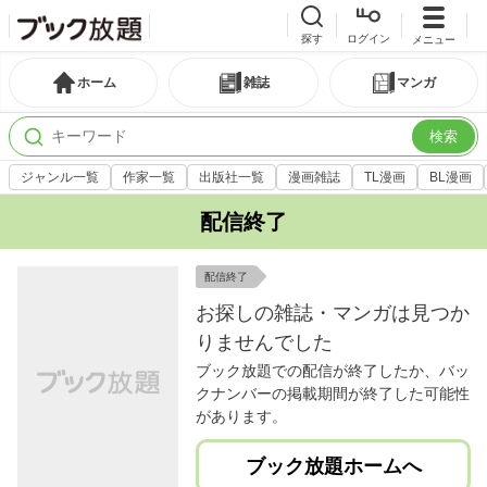
探す
ログイン
メニュー
ホーム
雑誌
マンガ
検索
ジャンル一覧
作家一覧
出版社一覧
漫画雑誌
TL漫画
BL漫画
配信終了
配信終了
お探しの雑誌・マンガは見つか
りませんでした
ブック放題での配信が終了したか、バッ
クナンバーの掲載期間が終了した可能性
があります。
ブック放題ホームへ