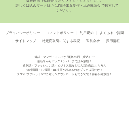
登録商標（登録番号 第６０９１７１３号）です。

      詳しくは[ABJマーク]または[電⼦出版制作・流通協議会]で検索して
ください。

プライバシーポリシー
コメントポリシー
利用規約
よくあるご質問
サイトマップ
特定商取引に関する表記
運営会社
採用情報
雑誌・マンガ・るるぶが月額550円（税込）で
最新号からバックナンバーまで読み放題！
週刊誌・ファッション誌・ビジネス誌などの人気雑誌はもちろん
無料漫画・TL漫画・BL漫画が読めるのはブック放題だけ！
スマホ/タブレット/PCに対応＆ダウンロードもできて電子書籍が見放題！