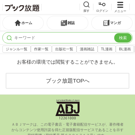
探す
ログイン
メニュー
ホーム
雑誌
マンガ
検索
ジャンル一覧
作家一覧
出版社一覧
漫画雑誌
TL漫画
BL漫画
お客様の環境では閲覧することができません。
ブック放題TOPへ
ＡＢＪマークは、この電⼦書店・電⼦書籍配信サービスが、著作権者
からコンテンツ使⽤許諾を得た正規版配信サービスであることを⽰す