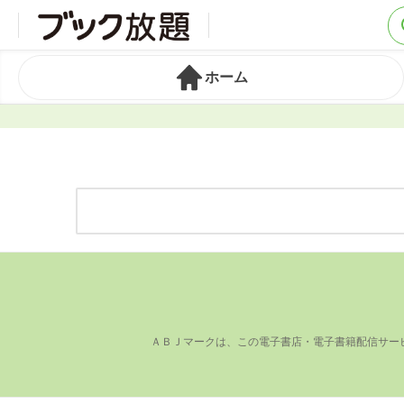
ホーム
ＡＢＪマークは、この電⼦書店・電⼦書籍配信サー