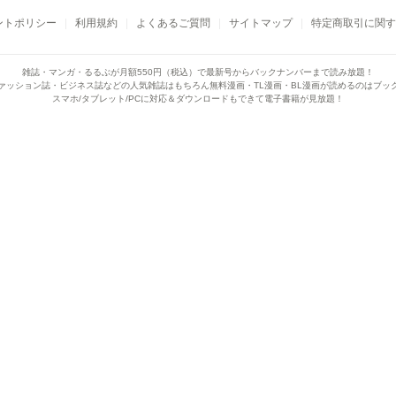
ントポリシー
利用規約
よくあるご質問
サイトマップ
特定商取引に関す
雑誌・マンガ・るるぶが月額550円（税込）で
最新号からバックナンバーまで読み放題！
ァッション誌・ビジネス誌などの人気雑誌はもちろん
無料漫画・TL漫画・BL漫画が読めるのはブッ
スマホ/タブレット/PCに対応＆ダウンロードもできて電子書籍が見放題！