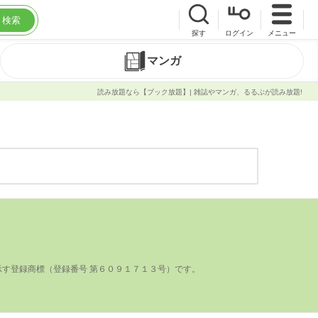
検索
探す
ログイン
メニュー
マンガ
読み放題なら【ブック放題】| 雑誌やマンガ、るるぶが読み放題!
登録商標（登録番号 第６０９１７１３号）です。
