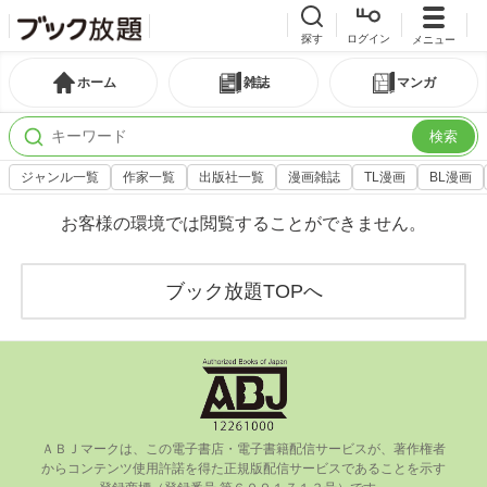
探す
ログイン
メニュー
ホーム
雑誌
マンガ
検索
ジャンル一覧
作家一覧
出版社一覧
漫画雑誌
TL漫画
BL漫画
お客様の環境では閲覧することができません。
ブック放題TOPへ
ＡＢＪマークは、この電⼦書店・電⼦書籍配信サービスが、著作権者
からコンテンツ使⽤許諾を得た正規版配信サービスであることを⽰す