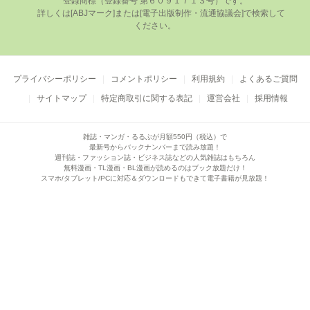
登録商標（登録番号 第６０９１７１３号）です。

      詳しくは[ABJマーク]または[電⼦出版制作・流通協議会]で検索して
ください。

プライバシーポリシー
コメントポリシー
利用規約
よくあるご質問
サイトマップ
特定商取引に関する表記
運営会社
採用情報
雑誌・マンガ・るるぶが月額550円（税込）で
最新号からバックナンバーまで読み放題！
週刊誌・ファッション誌・ビジネス誌などの人気雑誌はもちろん
無料漫画・TL漫画・BL漫画が読めるのはブック放題だけ！
スマホ/タブレット/PCに対応＆ダウンロードもできて電子書籍が見放題！