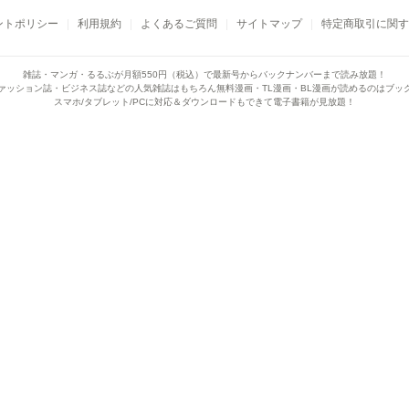
ントポリシー
利用規約
よくあるご質問
サイトマップ
特定商取引に関す
雑誌・マンガ・るるぶが月額550円（税込）で
最新号からバックナンバーまで読み放題！
ァッション誌・ビジネス誌などの人気雑誌はもちろん
無料漫画・TL漫画・BL漫画が読めるのはブッ
スマホ/タブレット/PCに対応＆ダウンロードもできて電子書籍が見放題！