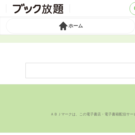
ホーム
ＡＢＪマークは、この電⼦書店・電⼦書籍配信サー