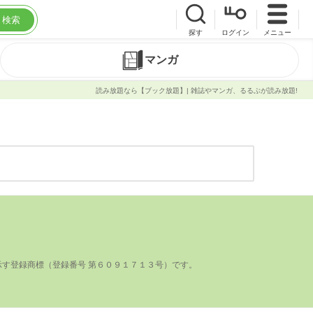
検索
探す
ログイン
メニュー
マンガ
読み放題なら【ブック放題】| 雑誌やマンガ、るるぶが読み放題!
登録商標（登録番号 第６０９１７１３号）です。
