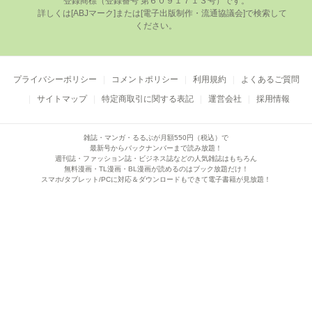
登録商標（登録番号 第６０９１７１３号）です。

      詳しくは[ABJマーク]または[電⼦出版制作・流通協議会]で検索して
ください。

プライバシーポリシー
コメントポリシー
利用規約
よくあるご質問
サイトマップ
特定商取引に関する表記
運営会社
採用情報
雑誌・マンガ・るるぶが月額550円（税込）で
最新号からバックナンバーまで読み放題！
週刊誌・ファッション誌・ビジネス誌などの人気雑誌はもちろん
無料漫画・TL漫画・BL漫画が読めるのはブック放題だけ！
スマホ/タブレット/PCに対応＆ダウンロードもできて電子書籍が見放題！