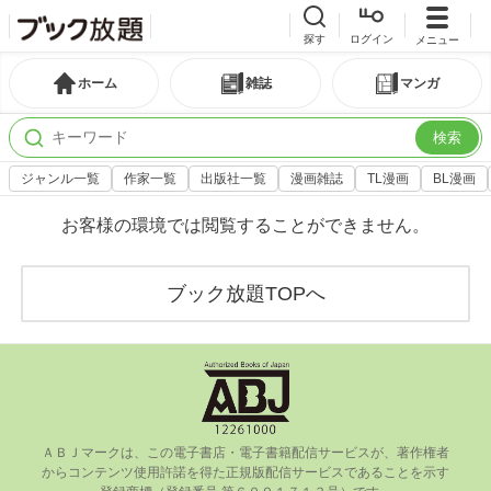
探す
ログイン
メニュー
ホーム
雑誌
マンガ
検索
ジャンル一覧
作家一覧
出版社一覧
漫画雑誌
TL漫画
BL漫画
お客様の環境では閲覧することができません。
ブック放題TOPへ
ＡＢＪマークは、この電⼦書店・電⼦書籍配信サービスが、著作権者
からコンテンツ使⽤許諾を得た正規版配信サービスであることを⽰す