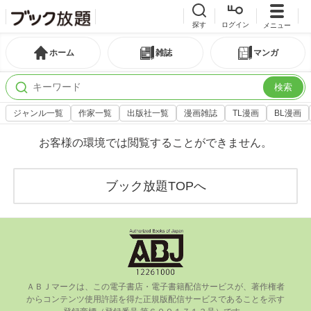
探す
ログイン
メニュー
ホーム
雑誌
マンガ
検索
ジャンル一覧
作家一覧
出版社一覧
漫画雑誌
TL漫画
BL漫画
お客様の環境では閲覧することができません。
ブック放題TOPへ
ＡＢＪマークは、この電⼦書店・電⼦書籍配信サービスが、著作権者
からコンテンツ使⽤許諾を得た正規版配信サービスであることを⽰す