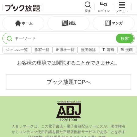
探す
ログイン
メニュー
ホーム
雑誌
マンガ
検索
ジャンル一覧
作家一覧
出版社一覧
漫画雑誌
TL漫画
BL漫画
お客様の環境では閲覧することができません。
ブック放題TOPへ
ＡＢＪマークは、この電⼦書店・電⼦書籍配信サービスが、著作権者
からコンテンツ使⽤許諾を得た正規版配信サービスであることを⽰す