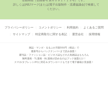
登録商標（登録番号 第６０９１７１３号）です。

      詳しくは[ABJマーク]または[電⼦出版制作・流通協議会]で検索して
ください。

プライバシーポリシー
コメントポリシー
利用規約
よくあるご質問
サイトマップ
特定商取引に関する表記
運営会社
採用情報
雑誌・マンガ・るるぶが月額550円（税込）で
最新号からバックナンバーまで読み放題！
週刊誌・ファッション誌・ビジネス誌などの人気雑誌はもちろん
無料漫画・TL漫画・BL漫画が読めるのはブック放題だけ！
スマホ/タブレット/PCに対応＆ダウンロードもできて電子書籍が見放題！