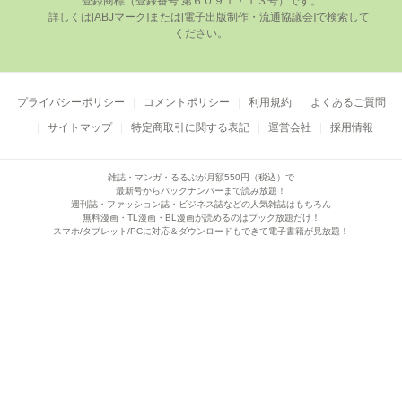
登録商標（登録番号 第６０９１７１３号）です。

      詳しくは[ABJマーク]または[電⼦出版制作・流通協議会]で検索して
ください。

プライバシーポリシー
コメントポリシー
利用規約
よくあるご質問
サイトマップ
特定商取引に関する表記
運営会社
採用情報
雑誌・マンガ・るるぶが月額550円（税込）で
最新号からバックナンバーまで読み放題！
週刊誌・ファッション誌・ビジネス誌などの人気雑誌はもちろん
無料漫画・TL漫画・BL漫画が読めるのはブック放題だけ！
スマホ/タブレット/PCに対応＆ダウンロードもできて電子書籍が見放題！