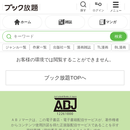
探す
ログイン
メニュー
ホーム
雑誌
マンガ
検索
ジャンル一覧
作家一覧
出版社一覧
漫画雑誌
TL漫画
BL漫画
お客様の環境では閲覧することができません。
ブック放題TOPへ
ＡＢＪマークは、この電⼦書店・電⼦書籍配信サービスが、著作権者
からコンテンツ使⽤許諾を得た正規版配信サービスであることを⽰す