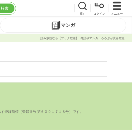
検索
探す
ログイン
メニュー
マンガ
読み放題なら【ブック放題】| 雑誌やマンガ、るるぶが読み放題!
登録商標（登録番号 第６０９１７１３号）です。
