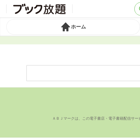
ホーム
ＡＢＪマークは、この電⼦書店・電⼦書籍配信サー