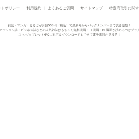
ントポリシー
利用規約
よくあるご質問
サイトマップ
特定商取引に関す
雑誌・マンガ・るるぶが月額550円（税込）で
最新号からバックナンバーまで読み放題！
ァッション誌・ビジネス誌などの人気雑誌はもちろん
無料漫画・TL漫画・BL漫画が読めるのはブッ
スマホ/タブレット/PCに対応＆ダウンロードもできて電子書籍が見放題！