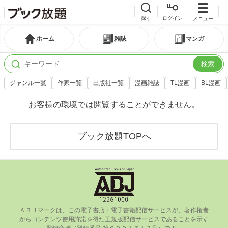
探す
ログイン
メニュー
ホーム
雑誌
マンガ
検索
ジャンル一覧
作家一覧
出版社一覧
漫画雑誌
TL漫画
BL漫画
お客様の環境では閲覧することができません。
ブック放題TOPへ
ＡＢＪマークは、この電⼦書店・電⼦書籍配信サービスが、著作権者
からコンテンツ使⽤許諾を得た正規版配信サービスであることを⽰す