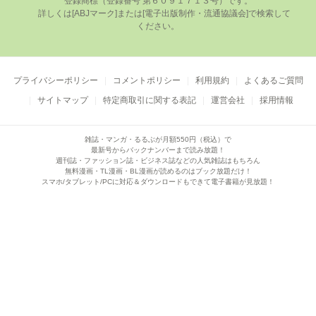
登録商標（登録番号 第６０９１７１３号）です。

      詳しくは[ABJマーク]または[電⼦出版制作・流通協議会]で検索して
ください。

プライバシーポリシー
コメントポリシー
利用規約
よくあるご質問
サイトマップ
特定商取引に関する表記
運営会社
採用情報
雑誌・マンガ・るるぶが月額550円（税込）で
最新号からバックナンバーまで読み放題！
週刊誌・ファッション誌・ビジネス誌などの人気雑誌はもちろん
無料漫画・TL漫画・BL漫画が読めるのはブック放題だけ！
スマホ/タブレット/PCに対応＆ダウンロードもできて電子書籍が見放題！