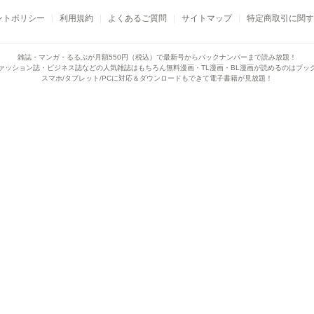
ントポリシー
利用規約
よくあるご質問
サイトマップ
特定商取引に関す
雑誌・マンガ・るるぶが月額550円（税込）で
最新号からバックナンバーまで読み放題！
ァッション誌・ビジネス誌などの人気雑誌はもちろん
無料漫画・TL漫画・BL漫画が読めるのはブッ
スマホ/タブレット/PCに対応＆ダウンロードもできて電子書籍が見放題！