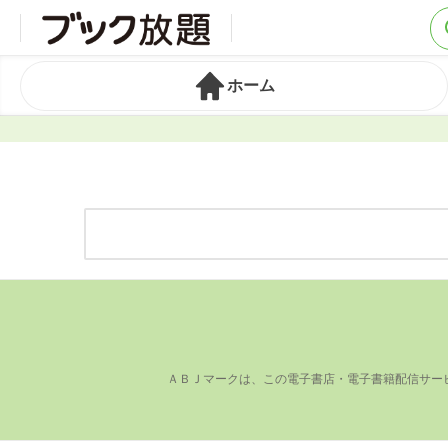
ホーム
ＡＢＪマークは、この電⼦書店・電⼦書籍配信サー