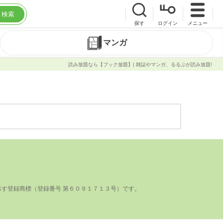
検索
探す
ログイン
メニュー
マンガ
読み放題なら【ブック放題】| 雑誌やマンガ、るるぶが読み放題!
登録商標（登録番号 第６０９１７１３号）です。
