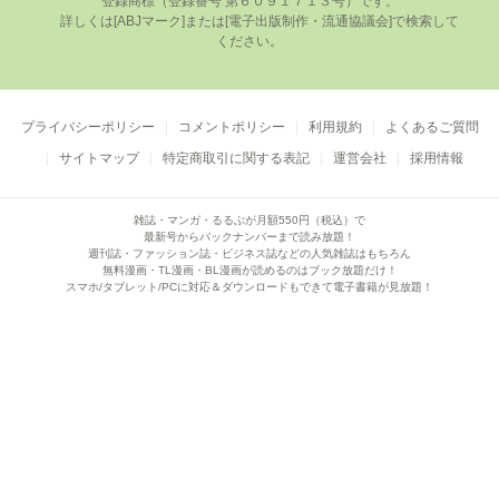
登録商標（登録番号 第６０９１７１３号）です。

      詳しくは[ABJマーク]または[電⼦出版制作・流通協議会]で検索して
ください。

プライバシーポリシー
コメントポリシー
利用規約
よくあるご質問
サイトマップ
特定商取引に関する表記
運営会社
採用情報
雑誌・マンガ・るるぶが月額550円（税込）で
最新号からバックナンバーまで読み放題！
週刊誌・ファッション誌・ビジネス誌などの人気雑誌はもちろん
無料漫画・TL漫画・BL漫画が読めるのはブック放題だけ！
スマホ/タブレット/PCに対応＆ダウンロードもできて電子書籍が見放題！