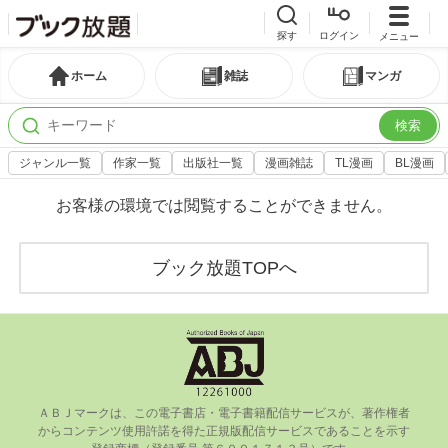
探す
ログイン
メニュー
ホーム
雑誌
マンガ
検索
ジャンル一覧
作家一覧
出版社一覧
漫画雑誌
TL漫画
BL漫画
お客様の環境では閲覧することができません。
ブック放題TOPへ
ＡＢＪマークは、この電⼦書店・電⼦書籍配信サービスが、著作権者
からコンテンツ使⽤許諾を得た正規版配信サービスであることを⽰す