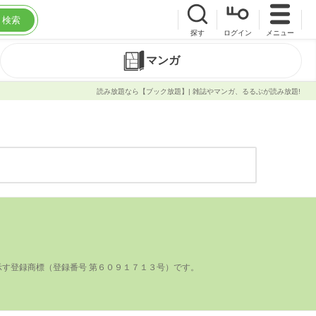
検索
探す
ログイン
メニュー
マンガ
読み放題なら【ブック放題】| 雑誌やマンガ、るるぶが読み放題!
登録商標（登録番号 第６０９１７１３号）です。
