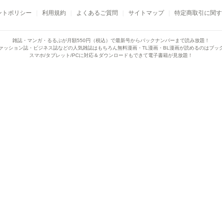
ントポリシー
利用規約
よくあるご質問
サイトマップ
特定商取引に関す
雑誌・マンガ・るるぶが月額550円（税込）で
最新号からバックナンバーまで読み放題！
ァッション誌・ビジネス誌などの人気雑誌はもちろん
無料漫画・TL漫画・BL漫画が読めるのはブッ
スマホ/タブレット/PCに対応＆ダウンロードもできて電子書籍が見放題！