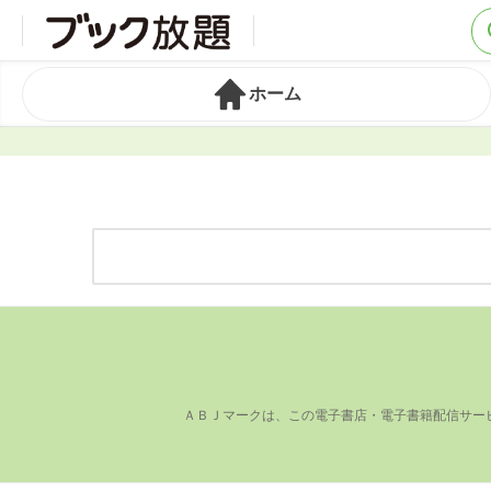
ホーム
ＡＢＪマークは、この電⼦書店・電⼦書籍配信サー