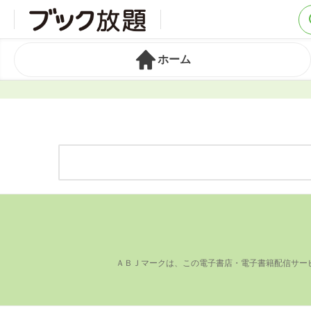
ホーム
ＡＢＪマークは、この電⼦書店・電⼦書籍配信サー