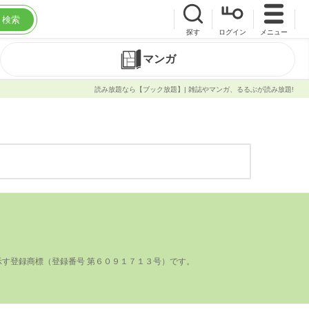
検索
探す
ログイン
メニュー
マンガ
読み放題なら【ブック放題】| 雑誌やマンガ、るるぶが読み放題!
登録商標（登録番号 第６０９１７１３号）です。
