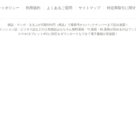
ントポリシー
利用規約
よくあるご質問
サイトマップ
特定商取引に関す
雑誌・マンガ・るるぶが月額550円（税込）で
最新号からバックナンバーまで読み放題！
ァッション誌・ビジネス誌などの人気雑誌はもちろん
無料漫画・TL漫画・BL漫画が読めるのはブッ
スマホ/タブレット/PCに対応＆ダウンロードもできて電子書籍が見放題！