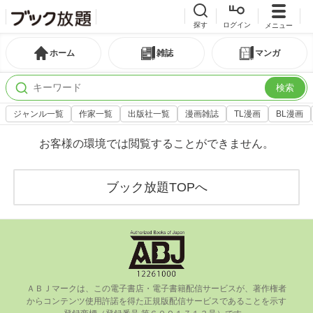
探す
ログイン
メニュー
ホーム
雑誌
マンガ
検索
ジャンル一覧
作家一覧
出版社一覧
漫画雑誌
TL漫画
BL漫画
お客様の環境では閲覧することができません。
ブック放題TOPへ
ＡＢＪマークは、この電⼦書店・電⼦書籍配信サービスが、著作権者
からコンテンツ使⽤許諾を得た正規版配信サービスであることを⽰す