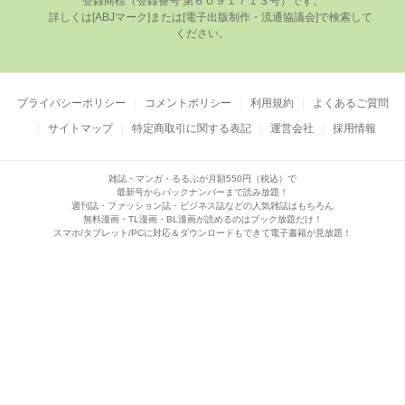
登録商標（登録番号 第６０９１７１３号）です。

      詳しくは[ABJマーク]または[電⼦出版制作・流通協議会]で検索して
ください。

プライバシーポリシー
コメントポリシー
利用規約
よくあるご質問
サイトマップ
特定商取引に関する表記
運営会社
採用情報
雑誌・マンガ・るるぶが月額550円（税込）で
最新号からバックナンバーまで読み放題！
週刊誌・ファッション誌・ビジネス誌などの人気雑誌はもちろん
無料漫画・TL漫画・BL漫画が読めるのはブック放題だけ！
スマホ/タブレット/PCに対応＆ダウンロードもできて電子書籍が見放題！