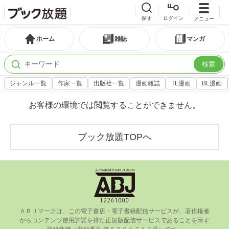
探す
ログイン
メニュー
ホーム
雑誌
マンガ
検索
ジャンル一覧
作家一覧
出版社一覧
漫画雑誌
TL漫画
BL漫画
お客様の環境では閲覧することができません。
ブック放題TOPへ
ＡＢＪマークは、この電⼦書店・電⼦書籍配信サービスが、著作権者
からコンテンツ使⽤許諾を得た正規版配信サービスであることを⽰す